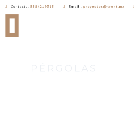
Contacto:
5584219315
Email :
proyectos@trent.mx
PÉRGOLAS