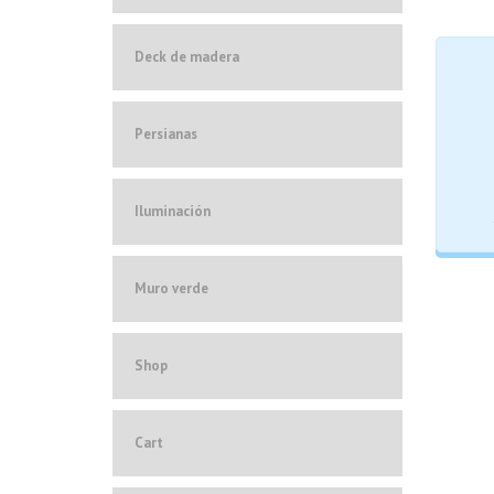
Deck de madera
Persianas
Iluminación
Muro verde
Shop
Cart