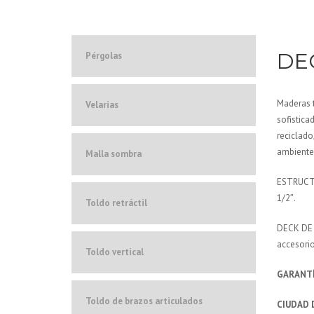
DE
Pérgolas
Maderas t
Velarias
sofistica
reciclado
ambiente 
Malla sombra
ESTRUCTUR
1/2″.
Toldo retráctil
DECK DE 
accesorio
Toldo vertical
GARANTÍ
Toldo de brazos articulados
CIUDAD 